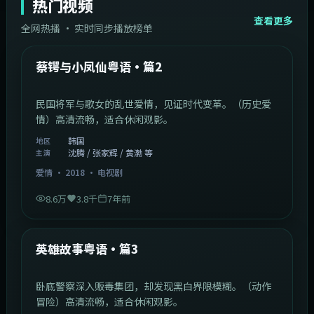
热门视频
查看更多
全网热播 · 实时同步播放榜单
44:14
韩国
热门
蔡锷与小凤仙粤语·篇2
民国将军与歌女的乱世爱情，见证时代变革。（历史爱
情）高清流畅，适合休闲观影。
韩国
地区
沈腾 / 张家辉 / 黄渤 等
主演
爱情
·
2018
·
电视剧
8.6万
3.8千
7年前
2:09:45
中国香港