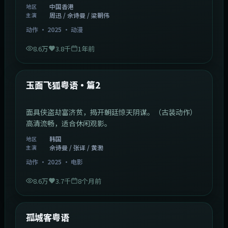
热门
英雄故事粤语·篇3
卧底警察深入贩毒集团，却发现黑白界限模糊。（动作
冒险）高清流畅，适合休闲观影。
中国香港
地区
周迅 / 佘诗曼 / 梁朝伟
主演
动作
·
2025
·
动漫
8.6万
3.8千
1年前
2:13:08
韩国
热门
玉面飞狐粤语·篇2
面具侠盗劫富济贫，揭开朝廷惊天阴谋。（古装动作）
高清流畅，适合休闲观影。
韩国
地区
佘诗曼 / 张译 / 黄渤
主演