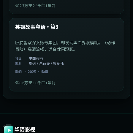
两兄弟从船厂学徒做起，历经三十年商海沉浮。（商战
剧情）高清流畅，适合休闲观影。
韩国
地区
周迅 / 张译 / 周润发 等
主演
爱情
·
2025
·
电视剧
6.2千
2千
1年前
47:04
中国香港
最新
爱情全保粤语·篇2
保险员为完成任务，与客户签订恋爱保险契约。（浪漫
喜剧）高清流畅，适合休闲观影。
中国香港
地区
张家辉 / 周迅 / 梁朝伟 等
主演
爱情
·
2025
·
电视剧