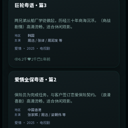
动作
·
2025
·
电影
2.9万
2.5千
11个月前
1:29:59
中国香港
最新
巾帼枭雄粤语
乱世中女性掌舵家族生意，情义与权谋并存。（年代传
奇）高清流畅，适合休闲观影。
中国香港
地区
刘亦菲 / 佘诗曼 / 古天乐
主演
战争
·
2025
·
电视剧
3.6万
2.6千
1年前
2:01:03
韩国
最新
巨轮粤语·篇3