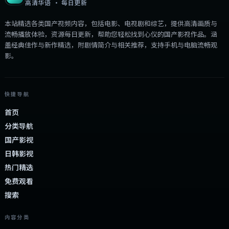
2.7万
2.4千
1年前
2:09:45
中国香港
最新
英雄故事粤语·篇3
卧底警察深入贩毒集团，却发现黑白界限模糊。（动作
冒险）高清流畅，适合休闲观影。
中国香港
地区
周迅 / 佘诗曼 / 梁朝伟
主演
动作
·
2025
·
动漫
8.6万
3.8千
1年前