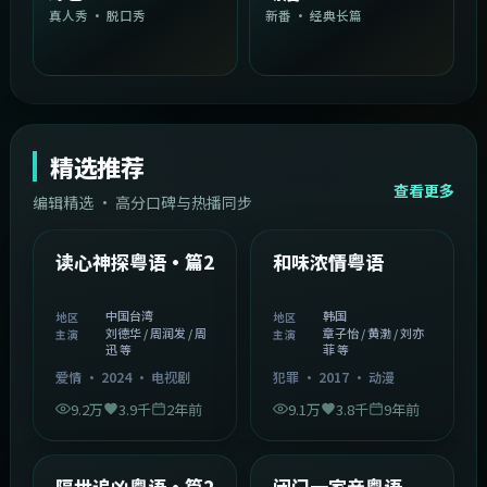
真人秀 · 脱口秀
新番 · 经典长篇
精选推荐
查看更多
编辑精选 · 高分口碑与热播同步
1:54:36
2:08:51
中国台湾
韩国
精选
精选
读心神探粤语·篇2
和味浓情粤语
中国台湾
韩国
地区
地区
刘德华 / 周润发 / 周
章子怡 / 黄渤 / 刘亦
主演
主演
迅 等
菲 等
爱情
·
2024
·
电视剧
犯罪
·
2017
·
动漫
9.2万
3.9千
2年前
9.1万
3.8千
9年前
2:05:21
1:06:37
韩国
中国香港