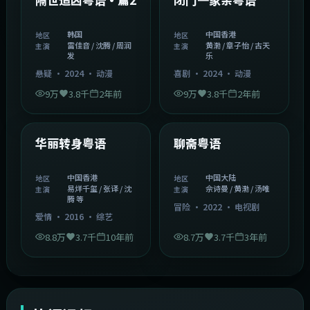
精选
精选
隔世追凶粤语·篇2
闭门一家亲粤语
韩国
中国香港
地区
地区
雷佳音 / 沈腾 / 周润
黄渤 / 章子怡 / 古天
主演
主演
发
乐
悬疑
·
2024
·
动漫
喜剧
·
2024
·
动漫
9万
3.8千
2年前
9万
3.8千
2年前
1:27:50
2:02:43
中国香港
中国大陆
精选
精选
华丽转身粤语
聊斋粤语
中国香港
中国大陆
地区
地区
易烊千玺 / 张译 / 沈
佘诗曼 / 黄渤 / 汤唯
主演
主演
腾 等
冒险
·
2022
·
电视剧
爱情
·
2016
·
综艺
8.8万
3.7千
10年前
8.7万
3.7千
3年前