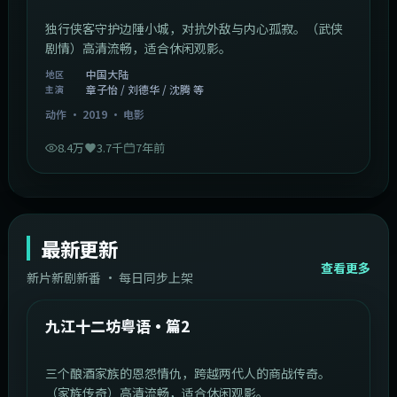
动作
·
2025
·
电影
8.6万
3.7千
8个月前
1:11:10
中国大陆
热门
孤城客粤语
独行侠客守护边陲小城，对抗外敌与内心孤寂。（武侠
剧情）高清流畅，适合休闲观影。
中国大陆
地区
章子怡 / 刘德华 / 沈腾 等
主演
动作
·
2019
·
电影
8.4万
3.7千
7年前