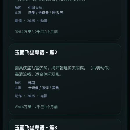
最新更新
查看更多
新片新剧新番 · 每日同步上架
1:20:26
中国大陆
最新
九江十二坊粤语·篇2
三个酿酒家族的恩怨情仇，跨越两代人的商战传奇。
（家族传奇）高清流畅，适合休闲观影。
中国大陆
地区
汤唯 / 佘诗曼 / 周迅 等
主演
爱情
·
2025
·
动漫
6.1万
3.2千
8个月前
2:13:08
韩国
最新
玉面飞狐粤语·篇2