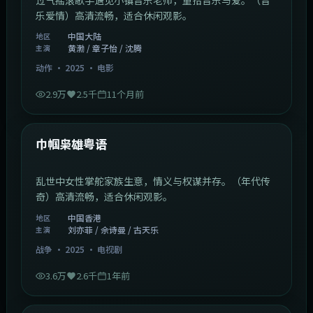
最新
当四叶草碰上剑尖时粤语
问题少女加入高校击剑队，划出青春新篇章。（校园运
动）高清流畅，适合休闲观影。
中国大陆
地区
古天乐 / 张家辉 / 张译
主演
爱情
·
2025
·
动漫
7.2万
3.4千
11个月前
1:46:58
中国大陆
最新
爱情安歌粤语
过气摇滚歌手遇见小镇音乐老师，重拾音乐与爱。（音
乐爱情）高清流畅，适合休闲观影。
中国大陆
地区
黄渤 / 章子怡 / 沈腾
主演