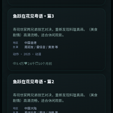
1:10:21
中国香港
最新
遁甲奇兵粤语·篇2
少年意外获得遁甲秘术，肩负守护人间的重任。（奇幻
冒险）高清流畅，适合休闲观影。
中国香港
地区
沈腾 / 梁朝伟 / 佘诗曼 等
主演
冒险
·
2025
·
电影
2万
2.3千
10个月前
1:02:40
中国香港
最新
鱼跃在花见粤语·篇3
寿司世家两兄弟技艺对决，重新发现料理真谛。（美食
剧情）高清流畅，适合休闲观影。