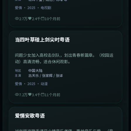
中国香港
地区
周润发 / 雷佳音 / 黄渤 等
主演
动作
·
2025
·
动漫
3.4万
2.6千
10个月前
1:09:53
中国大陆
最新
鱼跃在花见粤语·篇2
寿司世家两兄弟技艺对决，重新发现料理真谛。（美食
剧情）高清流畅，适合休闲观影。
中国大陆
地区
易烊千玺 / 周迅 / 汤唯 等
主演
爱情
·
2025
·
电视剧
2.7万
2.4千
10个月前
1:23:05
中国大陆