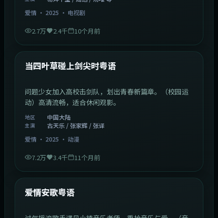
爱情
·
2025
·
电视剧
2.7万
2.4千
10个月前
1:23:05
中国大陆
最新
当四叶草碰上剑尖时粤语
问题少女加入高校击剑队，划出青春新篇章。（校园运
动）高清流畅，适合休闲观影。
中国大陆
地区
古天乐 / 张家辉 / 张译
主演
爱情
·
2025
·
动漫
7.2万
3.4千
11个月前
1:46:58
中国大陆
最新
爱情安歌粤语
过气摇滚歌手遇见小镇音乐老师，重拾音乐与爱。（音