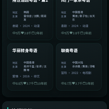
韩国
中国香港
地区
地区
雷佳音 / 沈腾 / 周润
黄渤 / 章子怡 / 古天
主演
主演
发
乐
悬疑
·
2024
·
动漫
喜剧
·
2024
·
动漫
9万
3.8千
2年前
9万
3.8千
2年前
1:27:50
2:02:43
中国香港
中国大陆
精选
精选
华丽转身粤语
聊斋粤语
中国香港
中国大陆
地区
地区
易烊千玺 / 张译 / 沈
佘诗曼 / 黄渤 / 汤唯
主演
主演
腾 等
冒险
·
2022
·
电视剧
爱情
·
2016
·
综艺
8.8万
3.7千
10年前
8.7万
3.7千
3年前