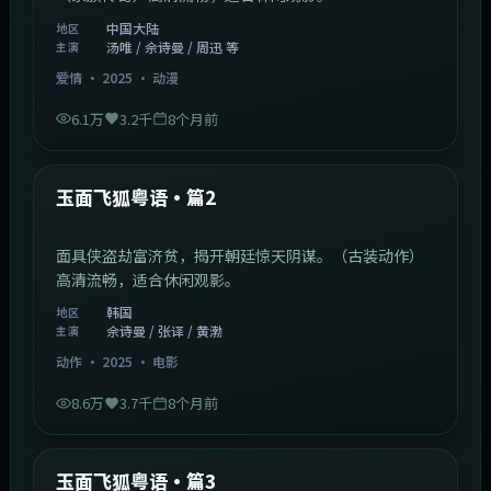
中国大陆
地区
汤唯 / 佘诗曼 / 周迅 等
主演
爱情
·
2025
·
动漫
6.1万
3.2千
8个月前
2:13:08
韩国
最新
玉面飞狐粤语·篇2
面具侠盗劫富济贫，揭开朝廷惊天阴谋。（古装动作）
高清流畅，适合休闲观影。
韩国
地区
佘诗曼 / 张译 / 黄渤
主演
动作
·
2025
·
电影
8.6万
3.7千
8个月前
1:07:39
中国大陆
最新
玉面飞狐粤语·篇3