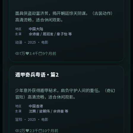
面具侠盗劫富济贫，揭开朝廷惊天阴谋。（古装动作）
高清流畅，适合休闲观影。
中国大陆
地区
佘诗曼 / 周润发 / 章子怡 等
主演
动漫
·
2025
·
电影
7万
3.4千
9个月前
1:10:21
中国香港
最新
遁甲奇兵粤语·篇2
少年意外获得遁甲秘术，肩负守护人间的重任。（奇幻
冒险）高清流畅，适合休闲观影。
中国香港
地区
沈腾 / 梁朝伟 / 佘诗曼 等
主演
冒险
·
2025
·
电影
2万
2.3千
10个月前