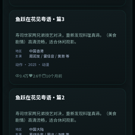
1:02:40
中国香港
最新
鱼跃在花见粤语·篇3
寿司世家两兄弟技艺对决，重新发现料理真谛。（美食
剧情）高清流畅，适合休闲观影。
中国香港
地区
周润发 / 雷佳音 / 黄渤 等
主演
动作
·
2025
·
动漫
3.4万
2.6千
10个月前
1:09:53
中国大陆
最新
鱼跃在花见粤语·篇2
寿司世家两兄弟技艺对决，重新发现料理真谛。（美食
剧情）高清流畅，适合休闲观影。
中国大陆
地区
易烊千玺 / 周迅 / 汤唯 等
主演