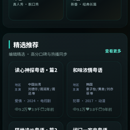
真人秀 · 脱口秀
新番 · 经典长篇
精选推荐
查看更多
编辑精选 · 高分口碑与热播同步
1:54:36
2:08:51
中国台湾
韩国
精选
精选
读心神探粤语·篇2
和味浓情粤语
中国台湾
韩国
地区
地区
刘德华 / 周润发 / 周
章子怡 / 黄渤 / 刘亦
主演
主演
迅 等
菲 等
爱情
·
2024
·
电视剧
犯罪
·
2017
·
动漫
9.2万
3.9千
2年前
9.1万
3.8千
9年前
2:05:21
1:06:37
韩国
中国香港
精选
精选
隔世追凶粤语·篇2
闭门一家亲粤语