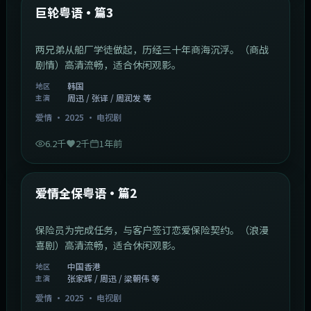
最新
巨轮粤语·篇3
两兄弟从船厂学徒做起，历经三十年商海沉浮。（商战
剧情）高清流畅，适合休闲观影。
韩国
地区
周迅 / 张译 / 周润发 等
主演
爱情
·
2025
·
电视剧
6.2千
2千
1年前
47:04
中国香港
最新
爱情全保粤语·篇2
保险员为完成任务，与客户签订恋爱保险契约。（浪漫
喜剧）高清流畅，适合休闲观影。
中国香港
地区
张家辉 / 周迅 / 梁朝伟 等
主演
爱情
·
2025
·
电视剧