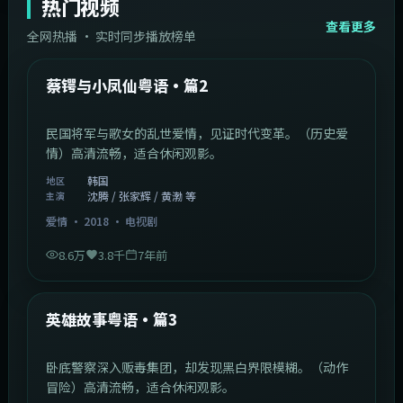
热门视频
查看更多
全网热播 · 实时同步播放榜单
44:14
韩国
热门
蔡锷与小凤仙粤语·篇2
民国将军与歌女的乱世爱情，见证时代变革。（历史爱
情）高清流畅，适合休闲观影。
韩国
地区
沈腾 / 张家辉 / 黄渤 等
主演
爱情
·
2018
·
电视剧
8.6万
3.8千
7年前
2:09:45
中国香港
热门
英雄故事粤语·篇3
卧底警察深入贩毒集团，却发现黑白界限模糊。（动作
冒险）高清流畅，适合休闲观影。