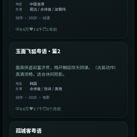
中国香港
地区
周迅 / 佘诗曼 / 梁朝伟
主演
动作
·
2025
·
动漫
8.6万
3.8千
1年前
2:13:08
韩国
热门
玉面飞狐粤语·篇2
面具侠盗劫富济贫，揭开朝廷惊天阴谋。（古装动作）
高清流畅，适合休闲观影。
韩国
地区
佘诗曼 / 张译 / 黄渤
主演
动作
·
2025
·
电影
8.6万
3.7千
8个月前
1:11:10
中国大陆
热门
孤城客粤语