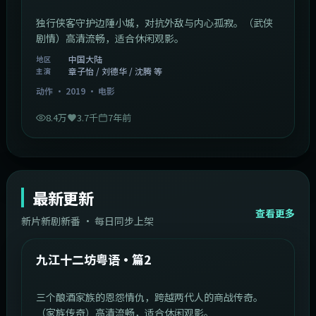
独行侠客守护边陲小城，对抗外敌与内心孤寂。（武侠
剧情）高清流畅，适合休闲观影。
中国大陆
地区
章子怡 / 刘德华 / 沈腾 等
主演
动作
·
2019
·
电影
8.4万
3.7千
7年前
最新更新
查看更多
新片新剧新番 · 每日同步上架
1:20:26
中国大陆
最新
九江十二坊粤语·篇2
三个酿酒家族的恩怨情仇，跨越两代人的商战传奇。
（家族传奇）高清流畅，适合休闲观影。