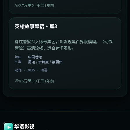
2.7万
2.4千
1年前
2:09:45
中国香港
最新
英雄故事粤语·篇3
卧底警察深入贩毒集团，却发现黑白界限模糊。（动作
冒险）高清流畅，适合休闲观影。
中国香港
地区
周迅 / 佘诗曼 / 梁朝伟
主演
动作
·
2025
·
动漫
8.6万
3.8千
1年前
华语影视