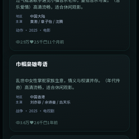
乐爱情）高清流畅，适合休闲观影。
中国大陆
地区
黄渤 / 章子怡 / 沈腾
主演
动作
·
2025
·
电影
2.9万
2.5千
11个月前
1:29:59
中国香港
最新
巾帼枭雄粤语
乱世中女性掌舵家族生意，情义与权谋并存。（年代传
奇）高清流畅，适合休闲观影。
中国香港
地区
刘亦菲 / 佘诗曼 / 古天乐
主演
战争
·
2025
·
电视剧
3.6万
2.6千
1年前
2:01:03
韩国